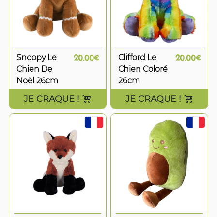
Snoopy Le
20.00€
Clifford Le
20.00€
Chien De
Chien Coloré
Noël 26cm
26cm
JE CRAQUE !
JE CRAQUE !