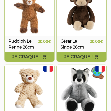
Rudolph Le
20.00€
César Le
20.00€
Renne 26cm
Singe 26cm
JE CRAQUE !
JE CRAQUE !