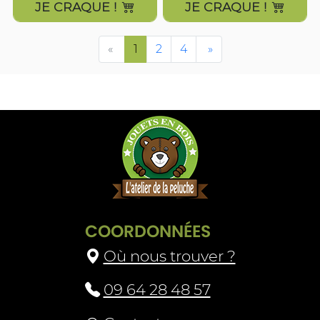
JE CRAQUE !
JE CRAQUE !
«
1
2
4
»
COORDONNÉES
Où nous trouver ?
09 64 28 48 57