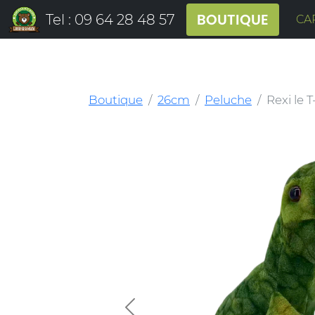
BOUTIQUE
Tel : 09 64 28 48 57
CA
Boutique
26cm
Peluche
Rexi le 
Previous