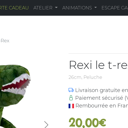
RTE CADEAU
ATELIER
ANIMATIONS
ESCAPE G
T-Rex
Rexi le t-r
26cm, Peluche
Livraison gratuite e
Paiement sécurisé (V
Rembourrée en Fran
20,00€
Next