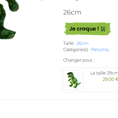
26cm
Je craque !
Taille :
26cm
Catégorie(s) :
Peluche
,
Changer pour :
La taille 39c
29.00 