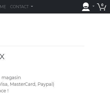
0
AME
CONTACT
ex
n magasin
isa, MasterCard, Paypal)
ce !