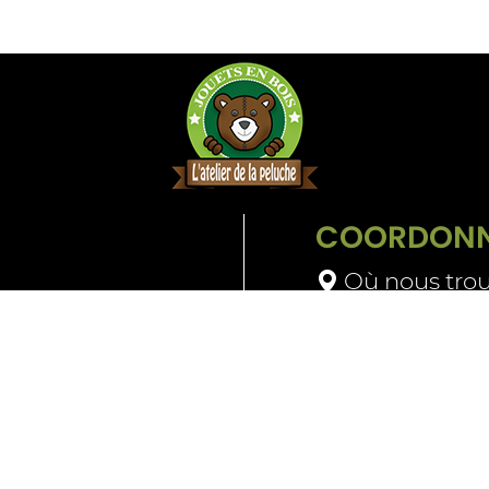
COORDONN
Où nous trou
09 64 28 48 
Contactez-n
t retours
Mascotte
CGV
Mentions légales
P