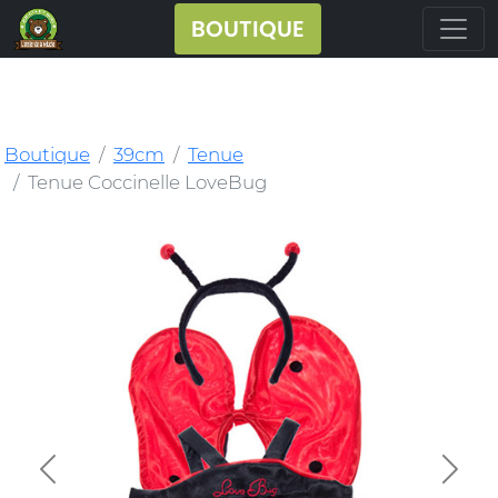
BOUTIQUE
Boutique
39cm
Tenue
Tenue Coccinelle LoveBug
Previous
Next