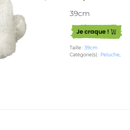
39cm
Je craque !
Taille :
39cm
Catégorie(s) :
Peluche
,