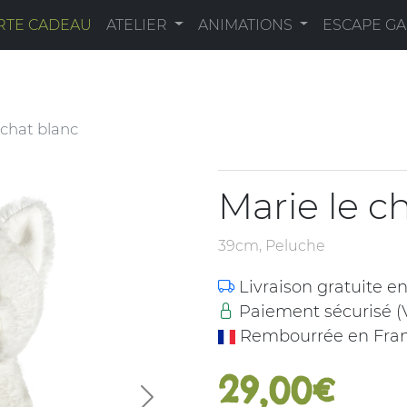
RTE CADEAU
ATELIER
ANIMATIONS
ESCAPE G
 chat blanc
Marie le c
39cm, Peluche
Livraison gratuite e
Paiement sécurisé (V
Rembourrée en Fran
29,00€
Next