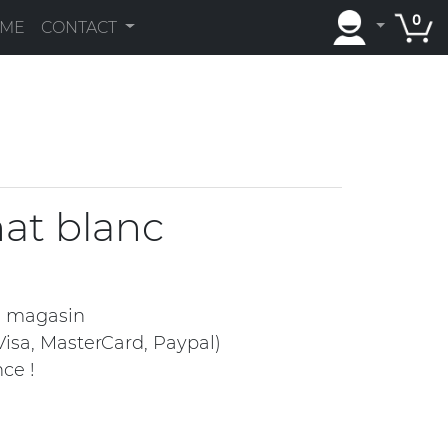
0
AME
CONTACT
hat blanc
n magasin
isa, MasterCard, Paypal)
ce !