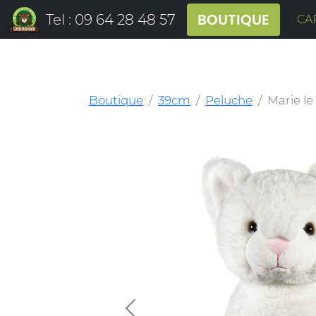
BOUTIQUE
Tel : 09 64 28 48 57
CA
Boutique
39cm
Peluche
Marie le
Previous