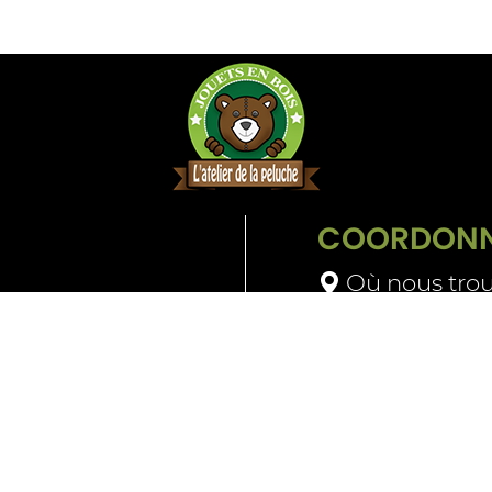
COORDONN
Où nous trou
09 64 28 48 
Contactez-n
t retours
Mascotte
CGV
Mentions légales
P