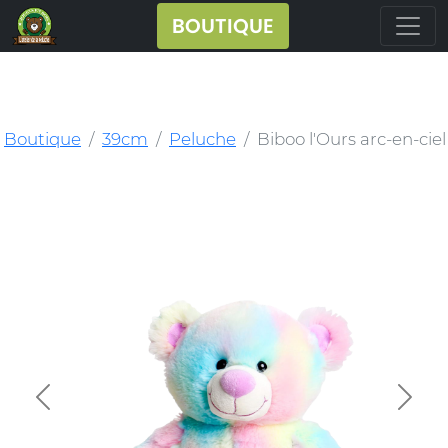
BOUTIQUE
Boutique
39cm
Peluche
Biboo l'Ours arc-en-ciel
Previous
Next